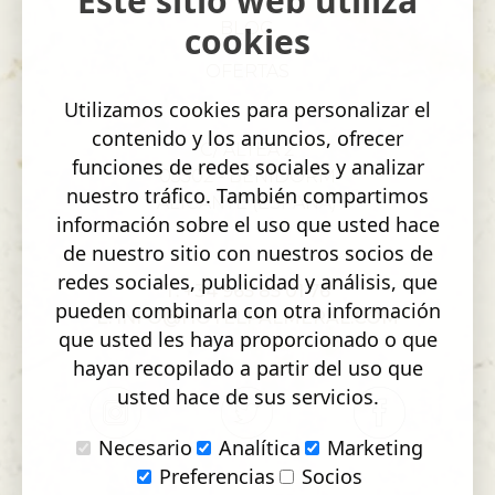
Este sitio web utiliza
BLOG
cookies
OFERTAS
Utilizamos cookies para personalizar el
contenido y los anuncios, ofrecer
C/ ALTEA 2
funciones de redes sociales y analizar
03502 - BENIDORM
nuestro tráfico. También compartimos
ALICANTE (ESPAÑA)
información sobre el uso que usted hace
de nuestro sitio con nuestros socios de
redes sociales, publicidad y análisis, que
T: +34 965 85 01 76
pueden combinarla con otra información
E: INFO@HOTELPALMERAL.COM
que usted les haya proporcionado o que
hayan recopilado a partir del uso que
usted hace de sus servicios.
Necesario
Analítica
Marketing
Preferencias
Socios