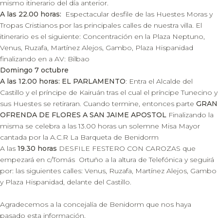
mismo itinerario del día anterior.
A las 22.00 horas:
Espectacular desfile de las Huestes Moras y
Tropas Cristianos por las principales calles de nuestra villa. El
itinerario es el siguiente: Concentración en la Plaza Neptuno,
Venus, Ruzafa, Martínez Alejos, Gambo, Plaza Hispanidad
finalizando en a AV: Bilbao
Domingo 7 octubre
A las 12.00 horas: EL PARLAMENTO
: Entra el Alcalde del
Castillo y el príncipe de Kairuán tras el cual el príncipe Tunecino y
sus Huestes se retiraran. Cuando termine, entonces parte
GRAN
OFRENDA DE FLORES A SAN JAIME APOSTOL
Finalizando la
misma se celebra a las 13.00 horas un solemne Misa Mayor
cantada por la A.C.R La Barqueta de Benidorm
A las
19.30 horas
DESFILE FESTERO CON CAROZAS que
empezará en c/Tomás Ortuño a la altura de Telefónica y seguirá
por: las siguientes calles: Venus, Ruzafa, Martínez Alejos, Gambo
y Plaza Hispanidad, delante del Castillo.
Agradecemos a la concejalía de Benidorm que nos haya
pasado esta información.