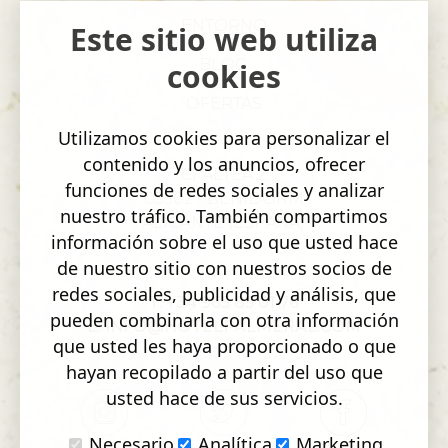
ENTORNO
Este sitio web utiliza
BLOG
cookies
OFERTAS
Utilizamos cookies para personalizar el
contenido y los anuncios, ofrecer
C/ ALTEA 2
funciones de redes sociales y analizar
03502 - BENIDORM
nuestro tráfico. También compartimos
ALICANTE (ESPAÑA)
información sobre el uso que usted hace
de nuestro sitio con nuestros socios de
redes sociales, publicidad y análisis, que
T: +34 965 85 01 76
pueden combinarla con otra información
E: INFO@HOTELPALMERAL.COM
que usted les haya proporcionado o que
hayan recopilado a partir del uso que
usted hace de sus servicios.
Necesario
Analítica
Marketing